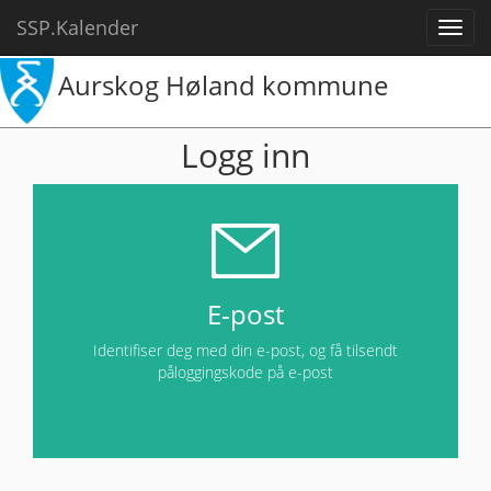
SSP.Kalender
Aurskog Høland kommune
Logg inn
E-post
Identifiser deg med din e-post, og få tilsendt
påloggingskode på e-post